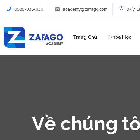
0888-036-030
academy@zafago.com
97/7 L
Trang Chủ
Khóa Học
Về chúng tô