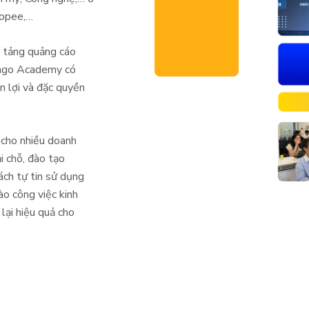
hopee,…
n tảng quảng cáo
afago Academy có
n lợi và đặc quyền
 cho nhiều doanh
i chỗ, đào tạo
ách tự tin sử dụng
ào công việc kinh
 lại hiệu quả cho