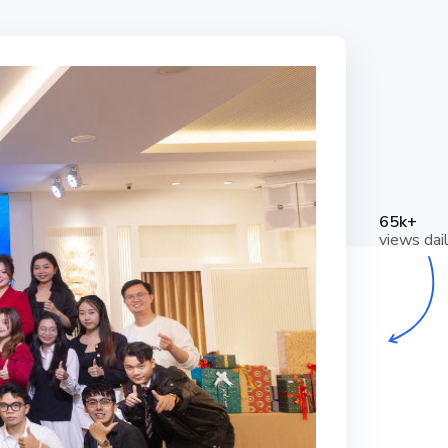
65k+
views dai