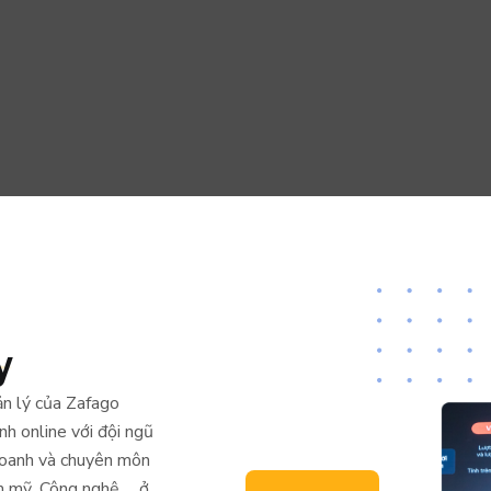
y
n lý của Zafago
h online với đội ngũ
 doanh và chuyên môn
ẩm mỹ, Công nghệ,… ở